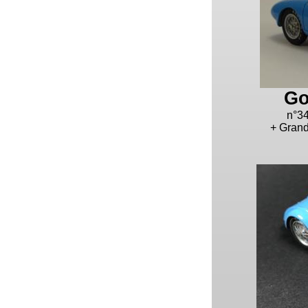
Go
n°3
+ Grand