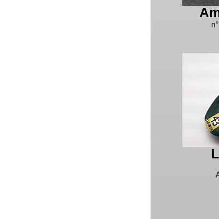
Am
n°
L